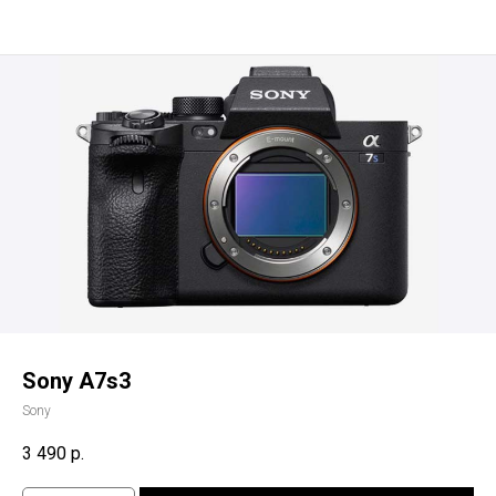
Sony A7s3
Sony
3 490
р.