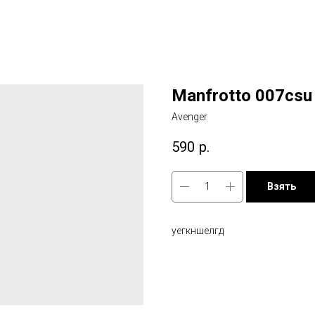
Manfrotto 007csu
Avenger
590
р.
Взять
уегкншелгд