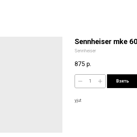
Sennheiser mke 6
Sennheiser
875
р.
Взять
yjut